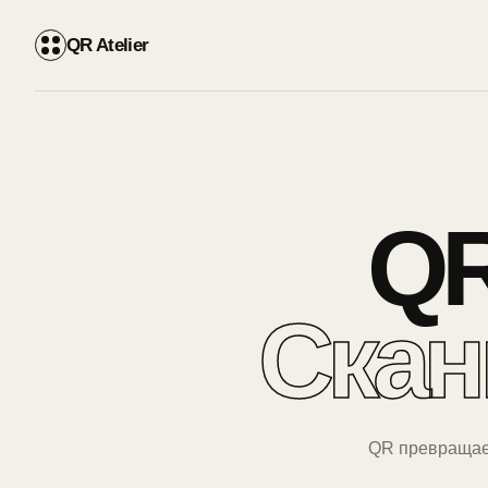
QR Atelier
QR
Скан
QR превращаетс