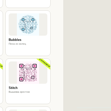
Bubbles
Пена из колец
ENT
EXPERIMENT
Stitch
Вышивка крестом