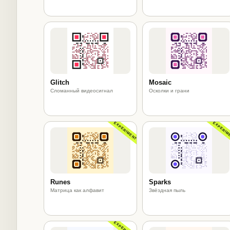
Glitch
Mosaic
Сломанный видеосигнал
Осколки и грани
EXPERIMENT
EXPERIM
Runes
Sparks
Матрица как алфавит
Звёздная пыль