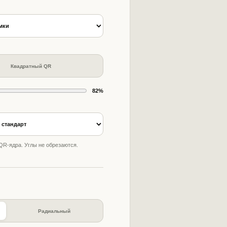
Квадратный QR
82
%
R-ядра. Углы не обрезаются.
Радиальный