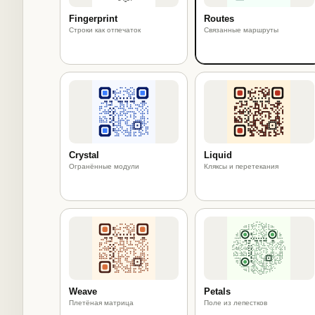
Fingerprint
Routes
Строки как отпечаток
Связанные маршруты
Crystal
Liquid
Огранённые модули
Кляксы и перетекания
Weave
Petals
Плетёная матрица
Поле из лепестков