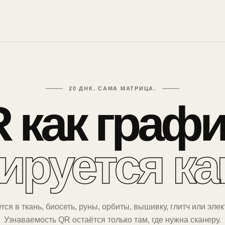
20 ДНК. САМА МАТРИЦА.
 как графи
ируется как
я в ткань, биосеть, руны, орбиты, вышивку, глитч или эле
Узнаваемость QR остаётся только там, где нужна сканеру.