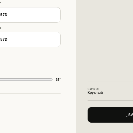
Т
A57D
З
A57D
35
°
СИЛУЭТ
Круглый
↓
S